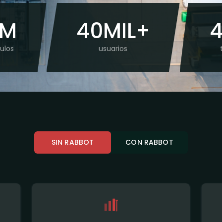
6M
40MIL+
4
ulos
usuarios
SIN RABBOT
CON RABBOT