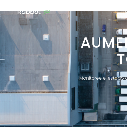
I
AUME
T
Monitoree el estado