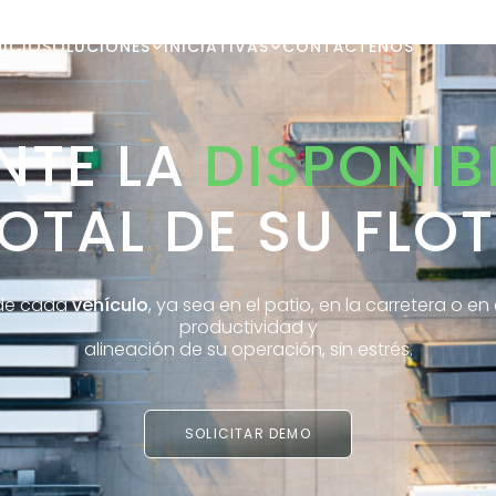
NICIO
SOLUCIONES
INICIATIVAS
CONTÁCTENOS
NTE LA
DISPONIB
OTAL DE SU FLO
 de cada
vehículo
, ya sea en el patio, en la carretera o en e
productividad y
alineación de su operación, sin estrés.
SOLICITAR DEMO