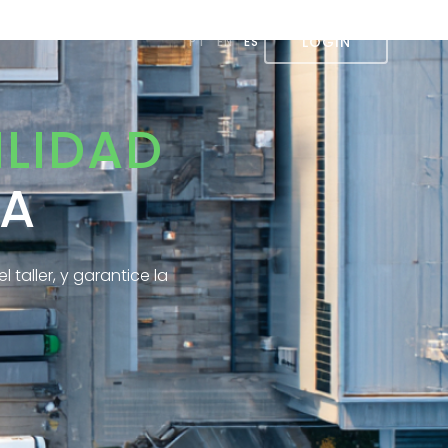
LOGIN
PT
EN
ES
ILIDAD
TA
l taller, y garantice la