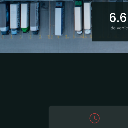
6.
de vehíc